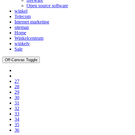
freeware
Open source software
winkel
Telecom
Internet marketing
sitemap
Home
Winkelcentrum
winkelv
Sale
Off-Canvas Toggle
27
28
29
30
31
32
33
34
35
36