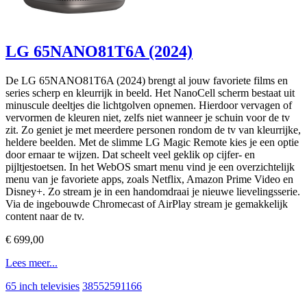
LG 65NANO81T6A (2024)
De LG 65NANO81T6A (2024) brengt al jouw favoriete films en
series scherp en kleurrijk in beeld. Het NanoCell scherm bestaat uit
minuscule deeltjes die lichtgolven opnemen. Hierdoor vervagen of
vervormen de kleuren niet, zelfs niet wanneer je schuin voor de tv
zit. Zo geniet je met meerdere personen rondom de tv van kleurrijke,
heldere beelden. Met de slimme LG Magic Remote kies je een optie
door ernaar te wijzen. Dat scheelt veel geklik op cijfer- en
pijltjestoetsen. In het WebOS smart menu vind je een overzichtelijk
menu van je favoriete apps, zoals Netflix, Amazon Prime Video en
Disney+. Zo stream je in een handomdraai je nieuwe lievelingsserie.
Via de ingebouwde Chromecast of AirPlay stream je gemakkelijk
content naar de tv.
€ 699,00
Lees meer...
65 inch televisies
38552591166