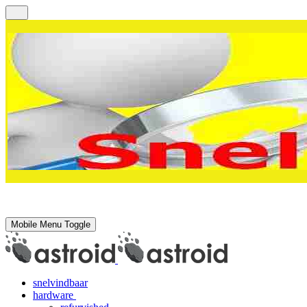
Mobile Menu Toggle
snelvindbaar
hardware