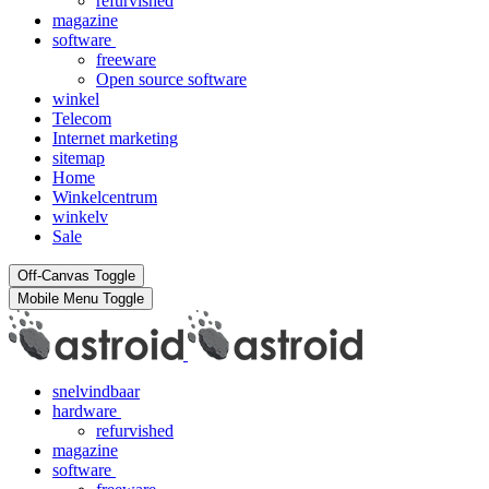
refurvished
magazine
software
freeware
Open source software
winkel
Telecom
Internet marketing
sitemap
Home
Winkelcentrum
winkelv
Sale
Off-Canvas Toggle
Mobile Menu Toggle
snelvindbaar
hardware
refurvished
magazine
software