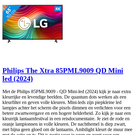
Philips The Xtra 85PML9009 QD Mini
led (2024)
Met de Philips 85PML9009 - QD Mini-led (2024) kijk je naar extra
kleurrijke en levendige beelden. De quantum dots werken als een
kleurfilter en geven volle kleuren. Mini-leds zijn piepkleine led
lampjes achter het scherm die pixels dimmen en verlichten voor een
betere zwartweergave en een hogere helderheid. Zo kijk je naar een
kleurrijk lantaarnfestival in een reisdocumentaire. Je ziet de rode en
oranje lampionnen in volle kleuren. De nachthemel is diep zwart,
met bijna geen gloed om de lantaarns. Ambilight kleurt de muur mee
met de actie op tv. Dit is rustig voor je ogen en zorgt voor een