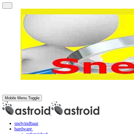
Mobile Menu Toggle
snelvindbaar
hardware