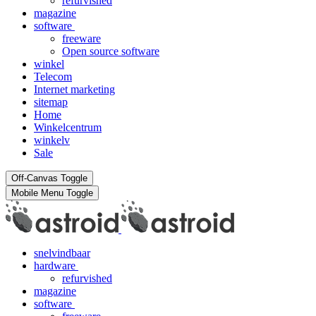
refurvished
magazine
software
freeware
Open source software
winkel
Telecom
Internet marketing
sitemap
Home
Winkelcentrum
winkelv
Sale
Off-Canvas Toggle
Mobile Menu Toggle
snelvindbaar
hardware
refurvished
magazine
software