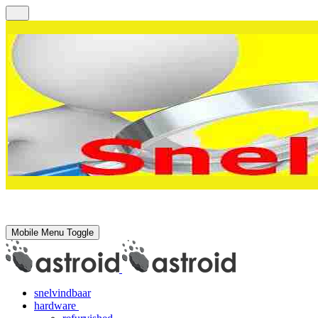
Mobile Menu Toggle
snelvindbaar
hardware