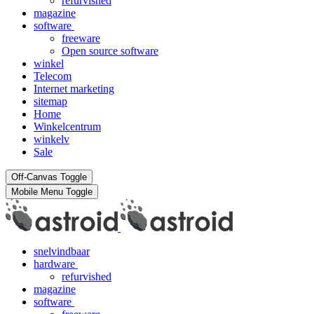
refurvished
magazine
software
freeware
Open source software
winkel
Telecom
Internet marketing
sitemap
Home
Winkelcentrum
winkelv
Sale
Off-Canvas Toggle
Mobile Menu Toggle
snelvindbaar
hardware
refurvished
magazine
software