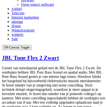
freeware
Open source software
winkel
Telecom
Internet marketing
sitemap
Home
Winkelcentrum
winkelv
Sale
Off-Canvas Toggle
JBL Tune Flex 2 Zwart
Geniet van meeslepend geluid met de JBL Tune Flex 2 Zwart. De
oordopjes hebben JBL Pure Bass Sound en spatial audio. Met JBL
Pure Bass Sound geniet je van intense lage tonen. Hierdoor klinkt
het basgeluid bij bijvoorbeeld elektronische muziek meeslepender.
Je hoort minder van je omgeving met noise cancelling. Deze
techniek dempt omgevingsgeluid, waardoor je meer opgaat in je
favoriete muziek. Je hoort dan minder van je pratende collega's op
kantoor. Met noise cancelling ingeschakeld hebben de oordopjes een
accuduur van 8 uur. Met een volledig opgeladen oplaadcase laad je
de oordopjes nog 3 keer volledig op. Zo luister je met noise