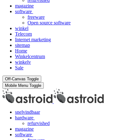
refurvished
magazine
software
freeware
Open source software
winkel
Telecom
Internet marketing
sitemap
Home
Winkelcentrum
winkelv
Sale
Off-Canvas Toggle
Mobile Menu Toggle
snelvindbaar
hardware
refurvished
magazine
software