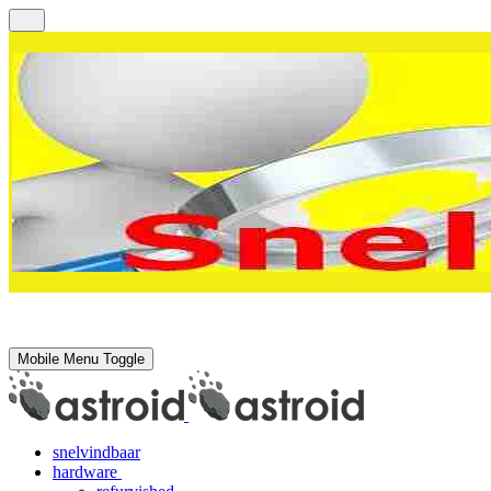
Mobile Menu Toggle
snelvindbaar
hardware