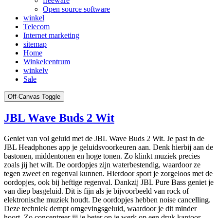
freeware
Open source software
winkel
Telecom
Internet marketing
sitemap
Home
Winkelcentrum
winkelv
Sale
Off-Canvas Toggle
JBL Wave Buds 2 Wit
Geniet van vol geluid met de JBL Wave Buds 2 Wit. Je past in de
JBL Headphones app je geluidsvoorkeuren aan. Denk hierbij aan de
bastonen, middentonen en hoge tonen. Zo klinkt muziek precies
zoals jij het wilt. De oordopjes zijn waterbestendig, waardoor ze
tegen zweet en regenval kunnen. Hierdoor sport je zorgeloos met de
oordopjes, ook bij heftige regenval. Dankzij JBL Pure Bass geniet je
van diep basgeluid. Dit is fijn als je bijvoorbeeld van rock of
elektronische muziek houdt. De oordopjes hebben noise cancelling.
Deze techniek dempt omgevingsgeluid, waardoor je dit minder
hoort. Zo concentreer jij je beter op je werk op een druk kantoor.