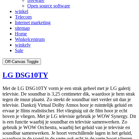
freeware
Open source software
winkel
Telecom
Internet marketing
sitemap
Home
Winkelcentrum
winkelv
Sale
Off-Canvas Toggle
LG DSG10TY
Met de LG DSG10TY vorm je een strak geheel met je LG galerij
televisie. De soundbar is 3,25 centimeter dik, waardoor je hem strak
tegen de muur plaatst. Zo steekt de soundbar niet verder uit dan je
televisie. Dankzij Virtual Dolby Atmos hoor je ruimtelijk geluid en
ervaar je films realistischer. Het vliegtuig uit de film hoor je echt
boven je vliegen. Met je LG televisie gebruik je WOW Synergy. Dit
is een functie waarbij je soundbar en televisie samenwerken. Zo
gebruik je WOW Orchestra, waarbij het geluid van je televisie en
soundbar samenwerken. Je hoort verschillende lagen in het geluid,
waardoor je de vogel in de verte ook echt in de verte hoort vliegen.