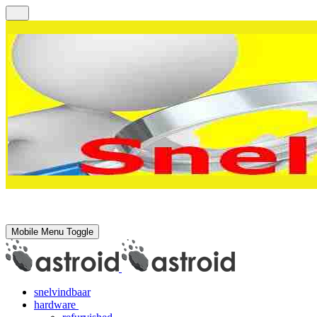
Mobile Menu Toggle
snelvindbaar
hardware