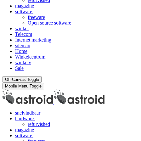
refurvished
magazine
software
freeware
Open source software
winkel
Telecom
Internet marketing
sitemap
Home
Winkelcentrum
winkelv
Sale
Off-Canvas Toggle
Mobile Menu Toggle
snelvindbaar
hardware
refurvished
magazine
software