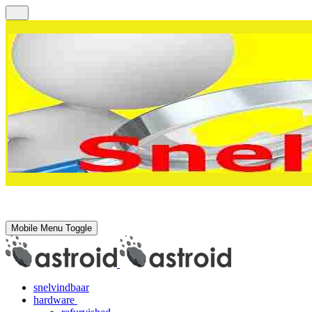
Mobile Menu Toggle
snelvindbaar
hardware