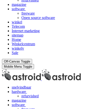
refurvished
magazine
software
freeware
Open source software
winkel
Telecom
Internet marketing
sitemap
Home
Winkelcentrum
winkelv
Sale
Off-Canvas Toggle
Mobile Menu Toggle
snelvindbaar
hardware
refurvished
magazine
software