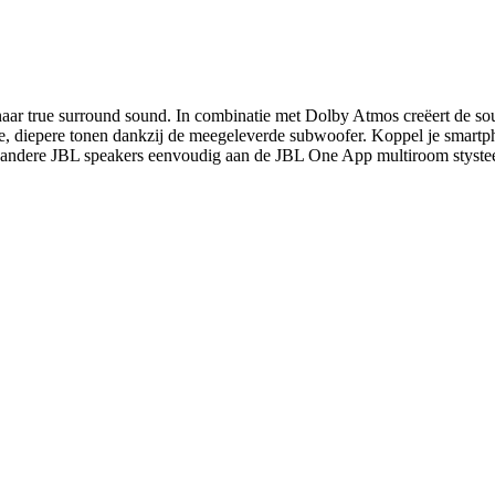
naar true surround sound. In combinatie met Dolby Atmos creëert de sou
ge, diepere tonen dankzij de meegeleverde subwoofer. Koppel je smartp
en andere JBL speakers eenvoudig aan de JBL One App multiroom styste