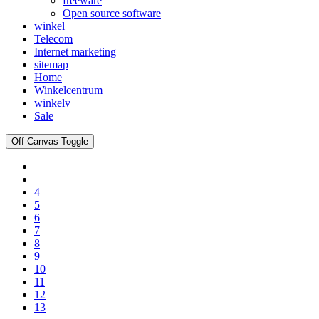
freeware
Open source software
winkel
Telecom
Internet marketing
sitemap
Home
Winkelcentrum
winkelv
Sale
Off-Canvas Toggle
4
5
6
7
8
9
10
11
12
13