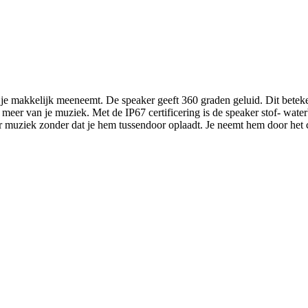
e makkelijk meeneemt. De speaker geeft 360 graden geluid. Dit betekent
g meer van je muziek. Met de IP67 certificering is de speaker stof- wat
aar muziek zonder dat je hem tussendoor oplaadt. Je neemt hem door he