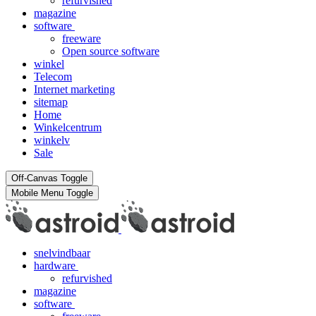
refurvished
magazine
software
freeware
Open source software
winkel
Telecom
Internet marketing
sitemap
Home
Winkelcentrum
winkelv
Sale
Off-Canvas Toggle
Mobile Menu Toggle
snelvindbaar
hardware
refurvished
magazine
software