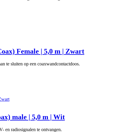
oax) Female | 5,0 m | Zwart
aan te sluiten op een coaxwandcontactdoos.
x) male | 5,0 m | Wit
- en radiosignalen te ontvangen.