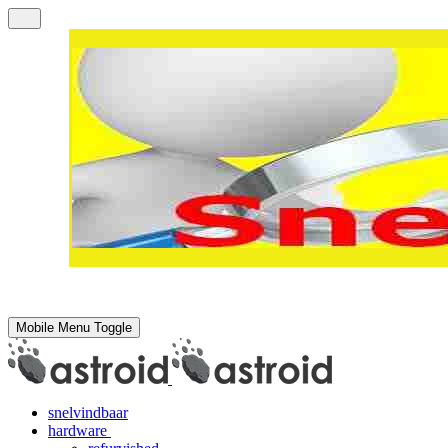
Mobile Menu Toggle
snelvindbaar
hardware