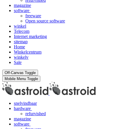
refurvished
magazine
software
freeware
Open source software
winkel
Telecom
Internet marketing
sitemap
Home
Winkelcentrum
winkelv
Sale
Off-Canvas Toggle
Mobile Menu Toggle
snelvindbaar
hardware
refurvished
magazine
software