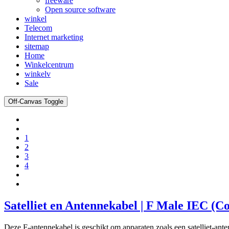
freeware
Open source software
winkel
Telecom
Internet marketing
sitemap
Home
Winkelcentrum
winkelv
Sale
Off-Canvas Toggle
1
2
3
4
Satelliet en Antennekabel | F Male IEC (Co
Deze F-antennekabel is geschikt om apparaten zoals een satelliet-ant