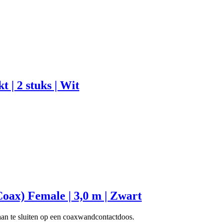
 | 2 stuks | Wit
oax) Female | 3,0 m | Zwart
aan te sluiten op een coaxwandcontactdoos.