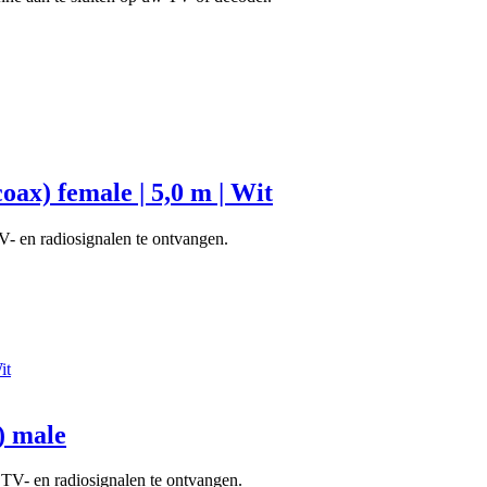
ax) female | 5,0 m | Wit
- en radiosignalen te ontvangen.
) male
TV- en radiosignalen te ontvangen.