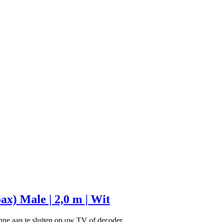
ax) Male | 2,0 m | Wit
enne aan te sluiten op uw TV of decoder.