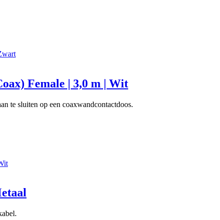
oax) Female | 3,0 m | Wit
aan te sluiten op een coaxwandcontactdoos.
Metaal
abel.